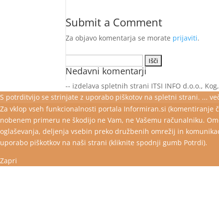
Submit a Comment
Za objavo komentarja se morate
prijaviti
.
Išči:
Nedavni komentarji
-- izdelava spletnih strani ITSI INFO d.o.o., Kog
S potrditvijo se strinjate z uporabo piškotov na spletni strani.
... več
Za vklop vseh funkcionalnosti portala Informiran.si (komentiranje č
nobenem primeru ne škodijo ne Vam, ne Vašemu računalniku. Omogo
oglaševanja, deljenja vsebin preko družbenih omrežij in komunikaci
uporabo piškotkov na naši strani (kliknite spodnji gumb Potrdi).
Zapri