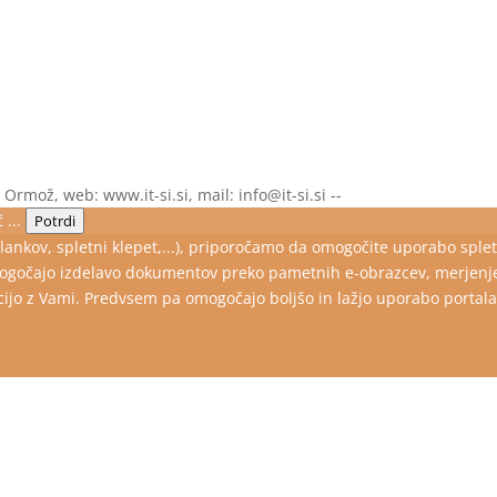
, Ormož, web: www.it-si.si, mail: info@it-si.si --
 ...
Potrdi
lankov, spletni klepet,...), priporočamo da omogočite uporabo spletn
čajo izdelavo dokumentov preko pametnih e-obrazcev, merjenje sta
jo z Vami. Predvsem pa omogočajo boljšo in lažjo uporabo portala za