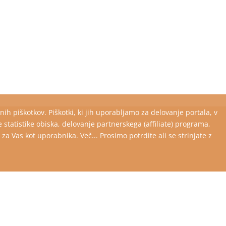
ih piškotkov. Piškotki, ki jih uporabljamo za delovanje portala, v
tistike obiska, delovanje partnerskega (affiliate) programa,
 Vas kot uporabnika. Več... Prosimo potrdite ali se strinjate z