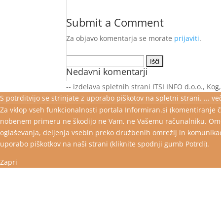
Submit a Comment
Za objavo komentarja se morate
prijaviti
.
Išči:
Nedavni komentarji
-- izdelava spletnih strani ITSI INFO d.o.o., Kog
S potrditvijo se strinjate z uporabo piškotov na spletni strani.
... več
Za vklop vseh funkcionalnosti portala Informiran.si (komentiranje č
nobenem primeru ne škodijo ne Vam, ne Vašemu računalniku. Omogo
oglaševanja, deljenja vsebin preko družbenih omrežij in komunikaci
uporabo piškotkov na naši strani (kliknite spodnji gumb Potrdi).
Zapri