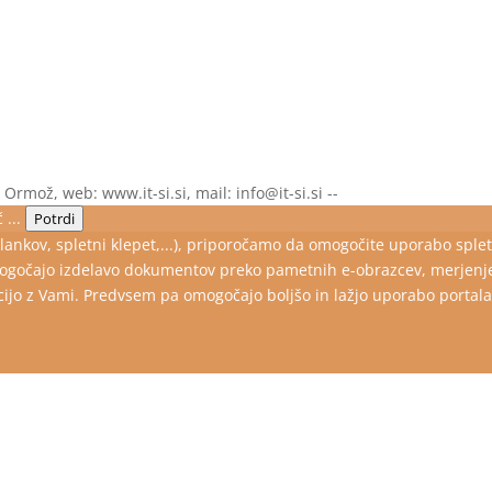
, Ormož, web: www.it-si.si, mail: info@it-si.si --
 ...
Potrdi
lankov, spletni klepet,...), priporočamo da omogočite uporabo spletn
čajo izdelavo dokumentov preko pametnih e-obrazcev, merjenje sta
jo z Vami. Predvsem pa omogočajo boljšo in lažjo uporabo portala za