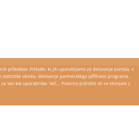
ih piškotkov. Piškotki, ki jih uporabljamo za delovanje portala, v
tistike obiska, delovanje partnerskega (affiliate) programa,
 Vas kot uporabnika. Več... Prosimo potrdite ali se strinjate z