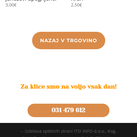
3,00
€
2,50
€
NAZAJ V TRGOVINO
Za klice smo na voljo vsak dan!
031 479 612
-- izdelava spletnih strani ITSI INFO d.o.o., Kog,