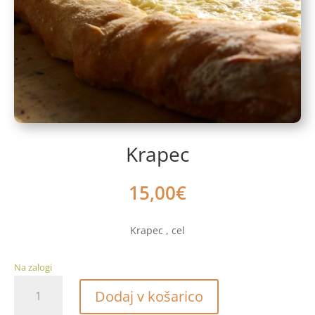
Krapec
15,00
€
Krapec , cel
Na zalogi
Krapec
Dodaj v košarico
količina