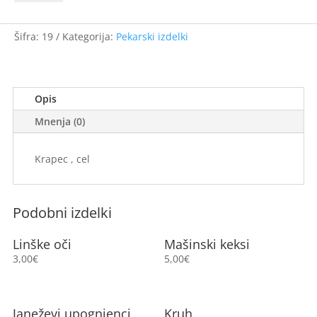
Šifra:
19
Kategorija:
Pekarski izdelki
Opis
Mnenja (0)
Krapec , cel
Podobni izdelki
Linške oči
Mašinski keksi
3,00
€
5,00
€
Janeževi upognjenci
Kruh